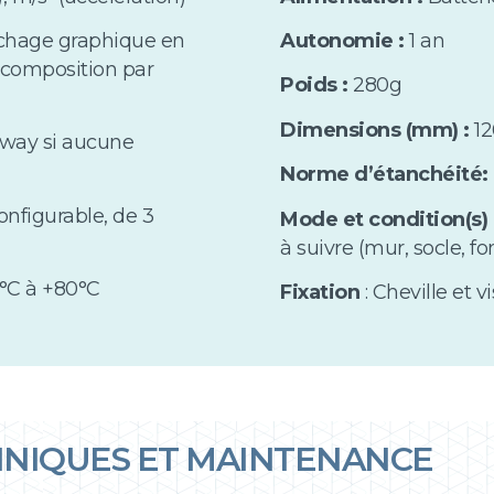
chage graphique en
Autonomie :
1 an
décomposition par
Poids :
280g
Dimensions (mm) :
12
eway si aucune
Norme d’étanchéité:
Configurable, de 3
Mode et condition(s) 
à suivre (mur, socle, f
°C à +80°C
Fixation
: Cheville et vi
HNIQUES ET MAINTENANCE