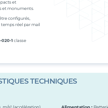
mpacts et
ts et monuments.
tre configurés,
 temps réel par mail
-020-1
classe
STIQUES TECHNIQUES
), m/s² (accélération)
Alimentation :
Batteri