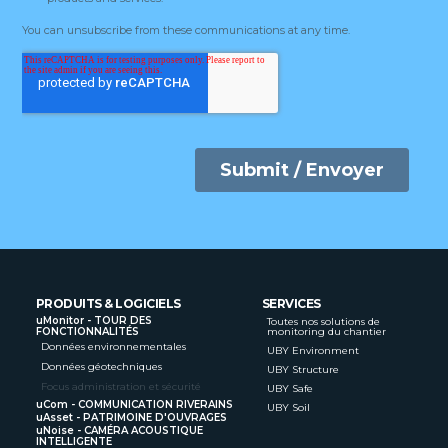
PRODUITS & LOGICIELS
SERVICES
uMonitor - TOUR DES
Toutes nos solutions de
FONCTIONNALITÉS
monitoring du chantier
Données environnementales
UBY Environment
Données géotechniques
UBY Structure
Focus administration et sécurité
UBY Safe
uCom - COMMUNICATION RIVERAINS
UBY Soil
uAsset - PATRIMOINE D'OUVRAGES
uNoise - CAMÉRA ACOUSTIQUE
INTELLIGENTE