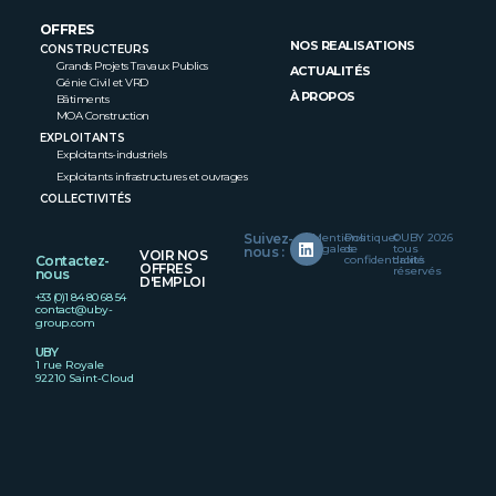
OFFRES
NOS REALISATIONS
CONSTRUCTEURS
Grands Projets Travaux Publics
ACTUALITÉS
Génie Civil et VRD
À PROPOS
Bâtiments
MOA Construction
EXPLOITANTS
Exploitants-industriels
Exploitants infrastructures et ouvrages
COLLECTIVITÉS
Suivez-
Mentions
Politique
©UBY 2026
légales
de
tous
nous :
VOIR NOS
Contactez-
confidentialité
droits
OFFRES
réservés
nous
D'EMPLOI
+33 (0)1 84 80 68 54
contact@uby-
group.com
UBY
1 rue Royale
92210 Saint-Cloud