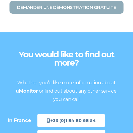
DEMANDER UNE DÉMONSTRATION GRATUITE
You would like to find out
more?
Whether you’d like more information about
uMonitor
or find out about any other service,
you can call
In France
+33 (0)1 84 80 68 54