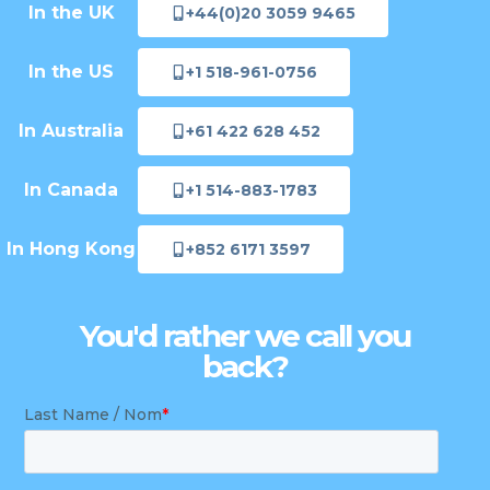
In the UK
+44(0)20 3059 9465
In the US
+1 518-961-0756
In Australia
+61 422 628 452
In Canada
+1 514-883-1783
In Hong Kong
+852 6171 3597
You'd rather we call you
back?